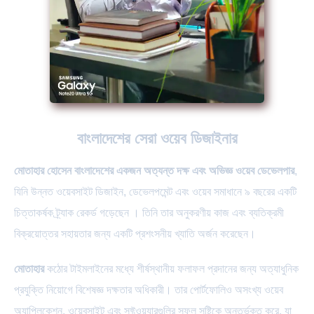
বাংলাদেশের সেরা ওয়েব ডিজাইনার
মোতাহার হোসেন বাংলাদেশের একজন অত্যন্ত দক্ষ এবং অভিজ্ঞ ওয়েব ডেভেলপার
,
যিনি উন্নত ওয়েবসাইট ডিজাইন, ডেভেলপমেন্ট এবং ওয়েব সমাধানে ৯ বছরের একটি
চিত্তাকর্ষক ট্র্যাক রেকর্ড গড়েছেন । তিনি তার অনুকরণীয় কাজ এবং ব্যতিক্রমী
বিক্রয়োত্তর সহায়তার জন্য একটি প্রশংসনীয় খ্যাতি অর্জন করেছেন।
মোতাহার
কঠোর টাইমলাইনের মধ্যে শীর্ষস্থানীয় ফলাফল প্রদানের জন্য অত্যাধুনিক
প্রযুক্তি নিয়োগে বিশেষজ্ঞ দক্ষতার অধিকারী। তার পোর্টফোলিও অসংখ্য ওয়েব
অ্যাপ্লিকেশন, ওয়েবসাইট এবং সফ্টওয়্যারগুলির সফল সৃষ্টিকে অন্তর্ভুক্ত করে, যা